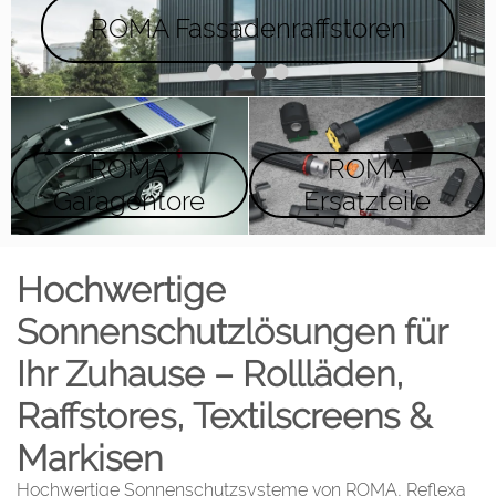
ROMA Fassadenraffstoren
•
•
•
•
ROMA
ROMA
Garagentore
Ersatzteile
Hochwertige
Sonnenschutzlösungen für
Ihr Zuhause – Rollläden,
Raffstores, Textilscreens &
Markisen
Hochwertige Sonnenschutzsysteme von ROMA, Reflexa