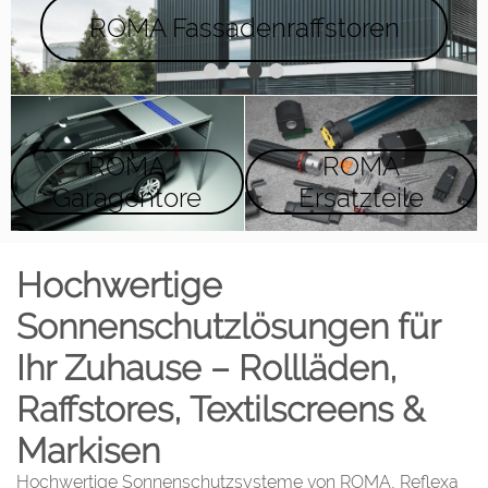
ROMA Fassadenraffstoren
•
•
•
•
ROMA
ROMA
Garagentore
Ersatzteile
Hochwertige
Sonnenschutzlösungen für
Ihr Zuhause – Rollläden,
Raffstores, Textilscreens &
Markisen
Hochwertige Sonnenschutzsysteme von ROMA, Reflexa