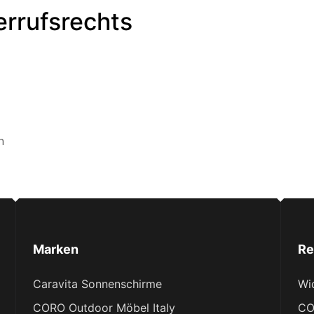
rrufsrechts
n
Marken
Re
Caravita Sonnenschirme
Wi
CORO Outdoor Möbel Italy
CO