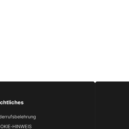
chtliches
derrufsbelehrung
OKIE‑HINWEIS